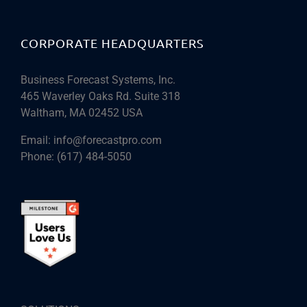
CORPORATE HEADQUARTERS
Business Forecast Systems, Inc.
465 Waverley Oaks Rd. Suite 318
Waltham, MA 02452 USA
Email:
info@forecastpro.com
Phone:
(617) 484-5050