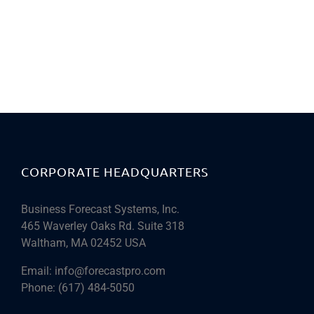
CORPORATE HEADQUARTERS
Business Forecast Systems, Inc.
465 Waverley Oaks Rd. Suite 318
Waltham, MA 02452 USA
Email:
info@forecastpro.com
Phone:
(617) 484-5050