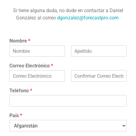
Si tiene alguna duda, no dude en contactar a Daniel
González al correo
dgonzalez@forecastpro.com
Nombre
*
F
L
i
a
Correo Electrónico
*
r
s
s
t
t
E
C
m
o
Teléfono
*
a
n
i
f
l
i
r
m
País
*
E
m
a
i